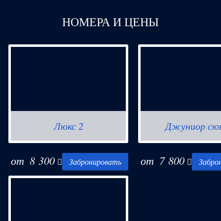
НОМЕРА И ЦЕНЫ
Люкс 2
Джуниор сю
Расположен 
от
8 300
от
7 800
Забронировать
Забро
развлекательном к
Рядом фитнес-центр, спа-ц
ресторан