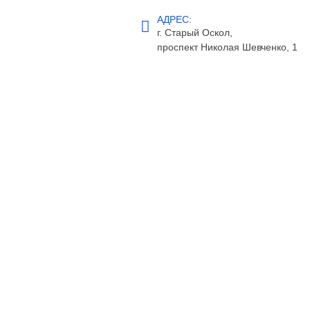
АДРЕС:
г. Старый Оскол
,
проспект Николая Шевченко, 1
НОМЕРА И ЦЕНЫ
БРОНИРОВАНИЕ
АКЦИИ
УСЛУГИ
РЕСТОРАНЫ